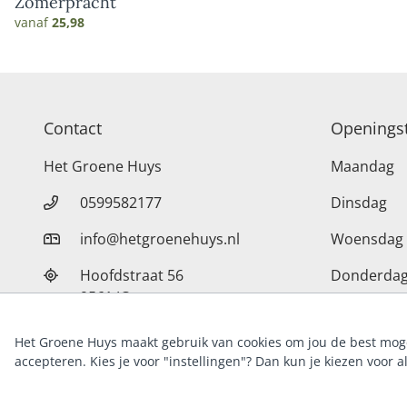
Zomerpracht
vanaf
25,98
Contact
Openingst
Het Groene Huys
Maandag
0599582177
Dinsdag
info@hetgroenehuys.nl
Woensdag
Hoofdstraat 56
Donderda
9561 JC
Vrijdag
Ter Apel
Het Groene Huys maakt gebruik van cookies om jou de best moge
Zaterdag
57759219
KvK
accepteren. Kies je voor "instellingen"? Dan kun je kiezen voor a
Zondag