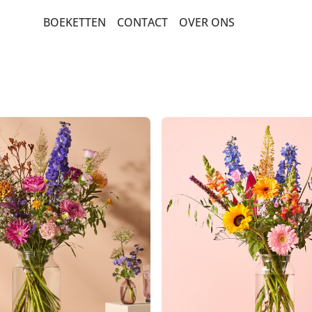
BOEKETTEN
CONTACT
OVER ONS
BEDANKT EN GEBOORTE
BETERSCHAP EN STERKTE
PLUK EN VELDBOEKETTEN
POPULAIRE BOEKETTEN
ROUW EN CONDOLEANCE
ROZEN
LUXE-CADEAUBOEKETTEN
VERJAARDAG EN FELICITATIE
SEIZOENSBOEKETTEN